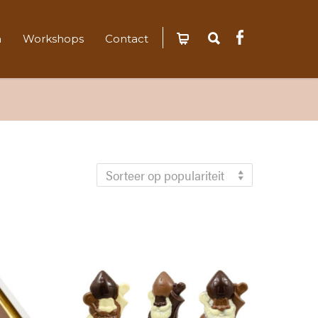
n
Workshops
Contact
erd
Sorteer op populariteit
teit