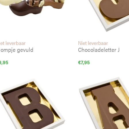
et leverbaar
Niet leverbaar
lompje gevuld
Chocoladeletter J
9,95
€
7,95