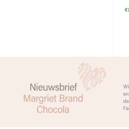
€
Wi
en
da
Fa