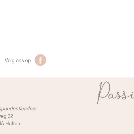
Volg ons op
spondentieadres
weg 32
NA Hulten