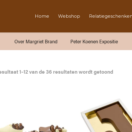
Home
Webshop
Relatiegeschenke
Over Margriet Brand
Peter Koenen Expositie
Gesorte
esultaat 1–12 van de 36 resultaten wordt getoond
op
populari