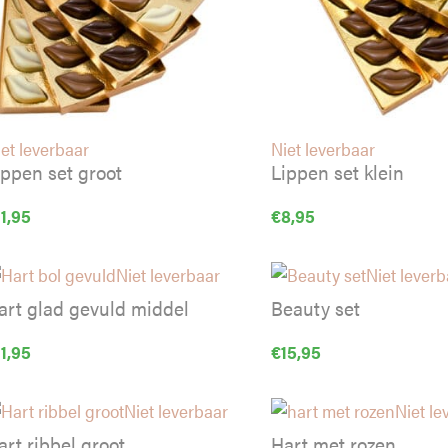
et leverbaar
Niet leverbaar
ippen set groot
Lippen set klein
11,95
€
8,95
Niet leverbaar
Niet leverb
art glad gevuld middel
Beauty set
11,95
€
15,95
Niet leverbaar
Niet le
art ribbel groot
Hart met rozen