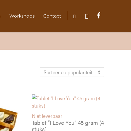
n
Workshops
Contact
erd
Sorteer op populariteit
eit
Niet leverbaar
Tablet “I Love You” 45 gram (4
stuks)