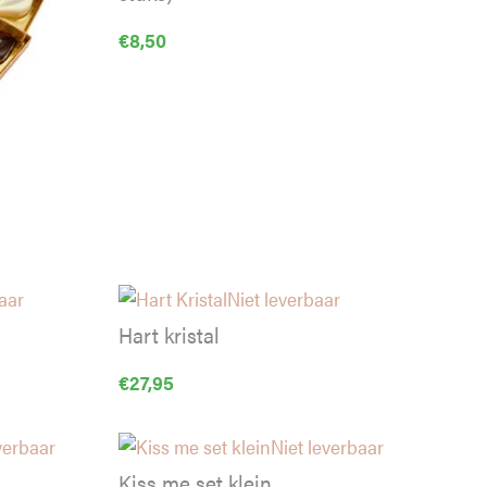
€
8,50
aar
Niet leverbaar
Hart kristal
€
27,95
verbaar
Niet leverbaar
Kiss me set klein