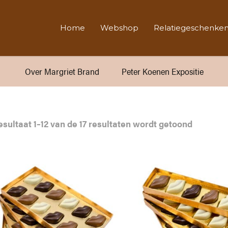
Home
Webshop
Relatiegeschenke
Over Margriet Brand
Peter Koenen Expositie
Gesorte
esultaat 1–12 van de 17 resultaten wordt getoond
op
popularit