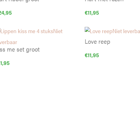
24,95
€
11,95
Niet
Niet leverb
Love reep
everbaar
iss me set groot
€
11,95
11,95