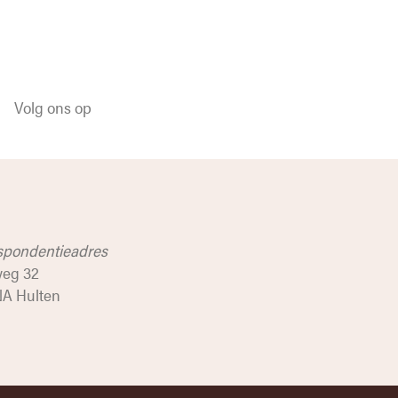
Volg ons op
spondentieadres
weg 32
NA Hulten