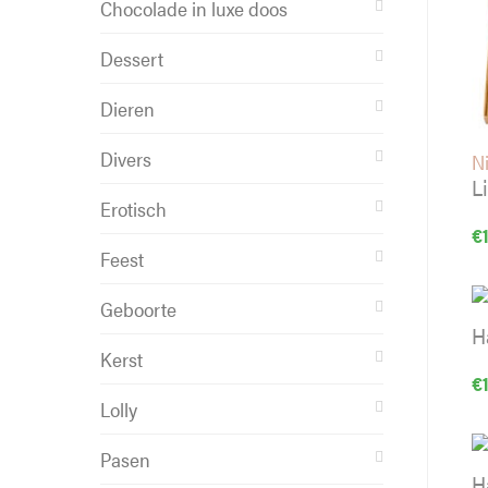
Chocolade in luxe doos
Dessert
Dieren
Divers
Ni
L
Erotisch
€
Feest
Geboorte
H
Kerst
€
Lolly
Pasen
H