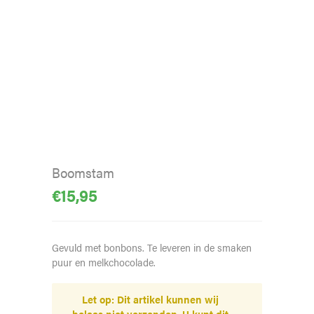
Boomstam
€
15,95
Gevuld met bonbons. Te leveren in de smaken
puur en melkchocolade.
Let op: Dit artikel kunnen wij
helaas niet verzenden. U kunt dit