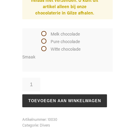
artikel alleen bij onze
chocolaterie in Gilze afhalen.
Melk chocolade
Pure chocolade
Witte chocolade
Smaak
Boomstam
aantal
TOEVOEGEN AAN WINKELWAGEN
Artikelnummer:
10030
Categorie:
Divers