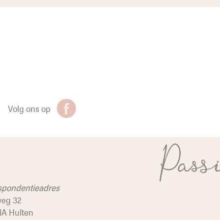
Volg ons op
spondentieadres
weg 32
NA Hulten