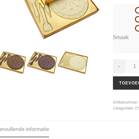
Smaak
Dart
-
set
aantal
TOEVOE
Artikelnummer:
Categorieën:
Ch
anvullende informatie