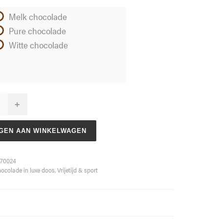
Melk chocolade
Pure chocolade
Witte chocolade
+
GEN AAN WINKELWAGEN
70024
ocolade in luxe doos
,
Vrijetijd & sport