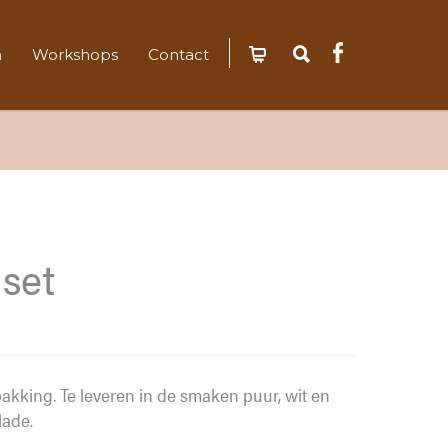
n
Workshops
Contact
 set
pakking. Te leveren in de smaken puur, wit en
ade.