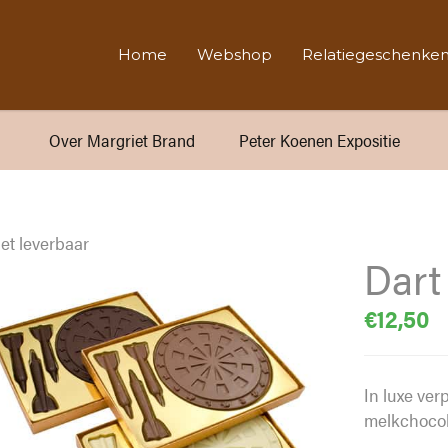
Home
Webshop
Relatiegeschenke
Over Margriet Brand
Peter Koenen Expositie
et leverbaar
Dart
€
12,50
In luxe ver
melkchocol