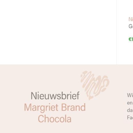
Ni
G
€
Wi
en
da
Fa