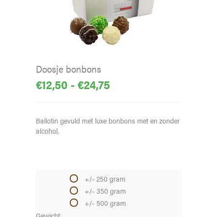
Doosje bonbons
Prijsklasse:
€
12,50
-
€
24,75
€12,50
tot
Ballotin gevuld met luxe bonbons met en zonder
€24,75
alcohol.
+/- 250 gram
+/- 350 gram
+/- 500 gram
Gewicht