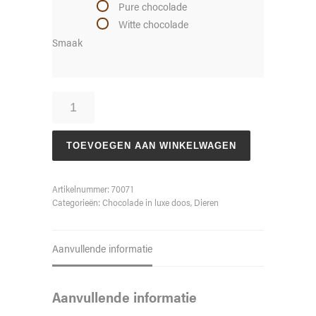
Pure chocolade
Witte chocolade
Smaak
Hond
medium
ras
aantal
TOEVOEGEN AAN WINKELWAGEN
Artikelnummer:
70071
Categorieën:
Chocolade in luxe doos
,
Dieren
Aanvullende informatie
Aanvullende informatie