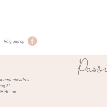
Volg ons op
spondentieadres
weg 32
NA Hulten