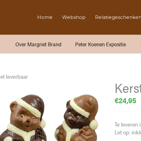
Home
Webshop
Relatiegeschenke
Over Margriet Brand
Peter Koenen Expositie
et leverbaar
Kers
€
24,95
Te leveren
Let op: ink