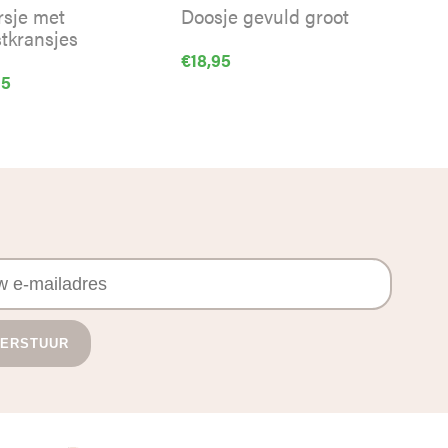
rsje met
Doosje gevuld groot
stkransjes
€
18,95
95