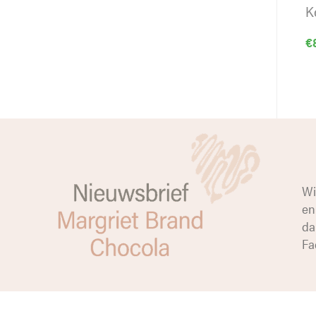
K
€
Wi
en
da
Fa