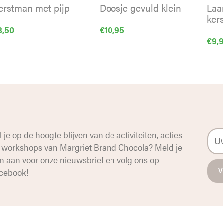
erstman met pijp
Doosje gevuld klein
Laa
ker
8,50
€
10,95
€
9,
l je op de hoogte blijven van de activiteiten, acties
 workshops van Margriet Brand Chocola? Meld je
n aan voor onze nieuwsbrief en volg ons op
cebook
!