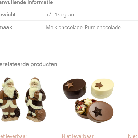
anvullende informatie
ewicht
+/- 475 gram
maak
Melk chocolade, Pure chocolade
erelateerde producten
et leverbaar
Niet leverbaar
Niet