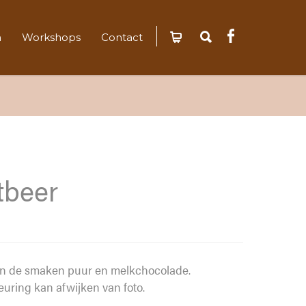
n
Workshops
Contact
tbeer
 in de smaken puur en melkchocolade.
leuring kan afwijken van foto.