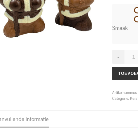
Smaak
Kerstbeer
-
aantal
TOEVOE
Artikelnummer:
Categorie:
Kers
anvullende informatie