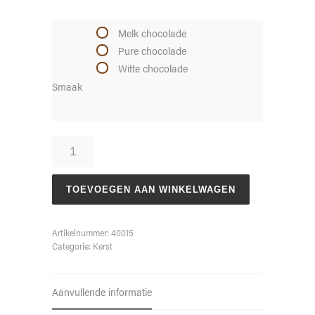
Melk chocolade
Pure chocolade
Witte chocolade
Smaak
Kerstman
gevuld
groot
aantal
TOEVOEGEN AAN WINKELWAGEN
Artikelnummer:
40015
Categorie:
Kerst
Aanvullende informatie