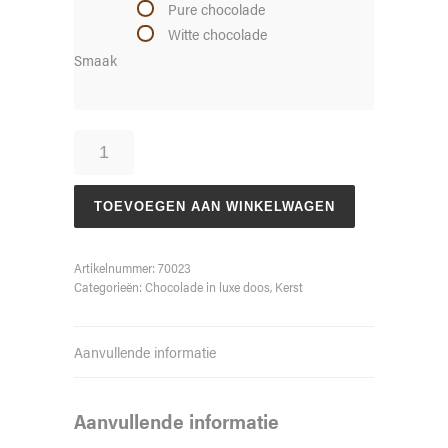
Pure chocolade
Witte chocolade
Smaak
Kerstman
aantal
TOEVOEGEN AAN WINKELWAGEN
Artikelnummer:
70023
Categorieën:
Chocolade in luxe doos
,
Kerst
Aanvullende informatie
Aanvullende informatie