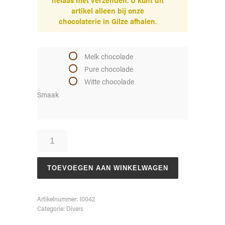
artikel alleen bij onze
chocolaterie in Gilze afhalen.
Melk chocolade
Pure chocolade
Witte chocolade
Smaak
Kristal
Rond
aantal
TOEVOEGEN AAN WINKELWAGEN
Artikelnummer:
10042
Categorie:
Divers