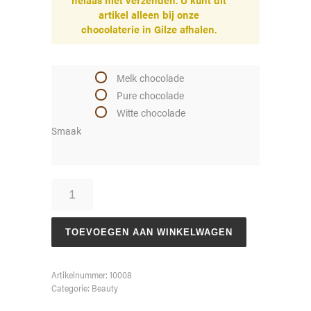
artikel alleen bij onze
chocolaterie in Gilze afhalen.
Melk chocolade
Pure chocolade
Witte chocolade
Smaak
Lipstick
aantal
TOEVOEGEN AAN WINKELWAGEN
Artikelnummer:
10008
Categorie:
Beauty