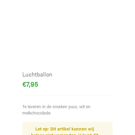
Luchtballon
€
7,95
Te leveren in de smaken puur, wit en
melkchocolade.
Let op: Dit artikel kunnen wij
helaas niet verzenden. U kunt dit