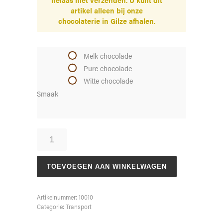
artikel alleen bij onze
chocolaterie in Gilze afhalen.
Melk chocolade
Pure chocolade
Witte chocolade
Smaak
Luchtballon
aantal
TOEVOEGEN AAN WINKELWAGEN
Artikelnummer:
10010
Categorie:
Transport