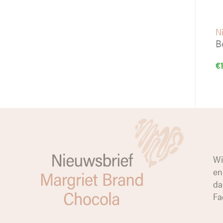
Ni
B
€
Wi
en
da
Fa