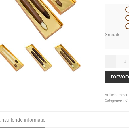
Smaak
Pennenset
-
aantal
TOEVOE
Artikelnummer:
Categorieën:
Ch
anvullende informatie