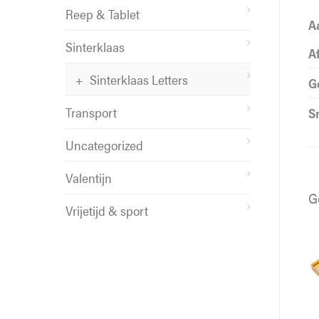
Reep & Tablet
A
Sinterklaas
A
Sinterklaas Letters
G
Transport
S
Uncategorized
Valentijn
G
Vrijetijd & sport