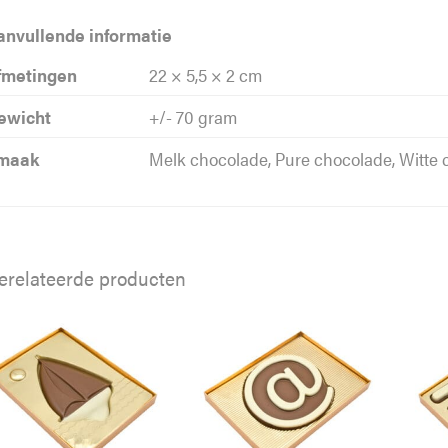
anvullende informatie
fmetingen
22 × 5,5 × 2 cm
ewicht
+/- 70 gram
maak
Melk chocolade, Pure chocolade, Witte
erelateerde producten