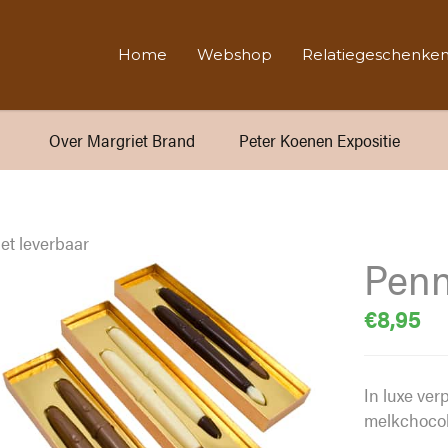
Home
Webshop
Relatiegeschenke
Over Margriet Brand
Peter Koenen Expositie
et leverbaar
Penn
€
8,95
In luxe ver
melkchocol