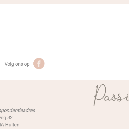
Volg ons op
spondentieadres
weg 32
NA Hulten