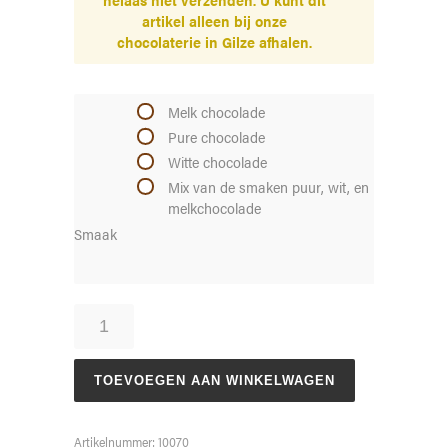
artikel alleen bij onze
chocolaterie in Gilze afhalen.
Melk chocolade
Pure chocolade
Witte chocolade
Mix van de smaken puur, wit, en
melkchocolade
Smaak
Rozen
(3
stuks)
aantal
TOEVOEGEN AAN WINKELWAGEN
Artikelnummer:
10070