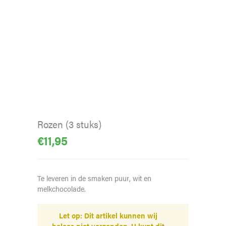
Rozen (3 stuks)
€
11,95
Te leveren in de smaken puur, wit en
melkchocolade.
Let op: Dit artikel kunnen wij
helaas niet verzenden. U kunt dit