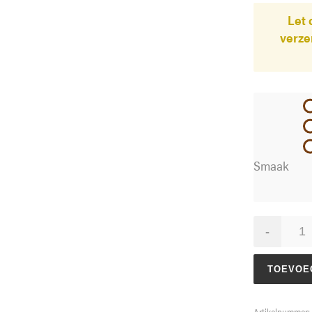
Let 
verzen
Smaak
Schatkist
-
Klein
aantal
TOEVOE
Artikelnummer: