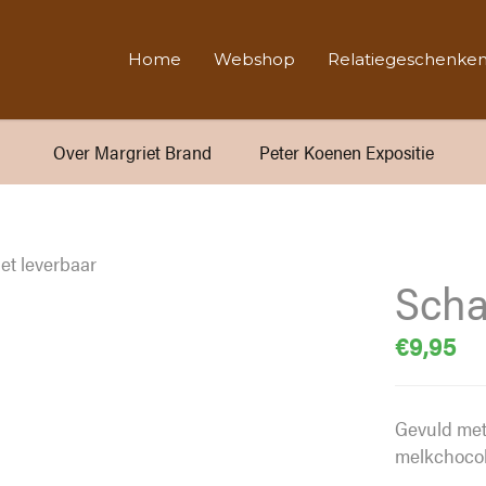
Home
Webshop
Relatiegeschenke
Over Margriet Brand
Peter Koenen Expositie
et leverbaar
Scha
€
9,95
Gevuld met
melkchocol