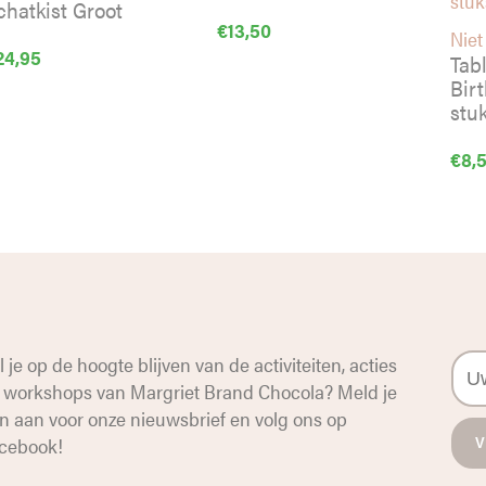
chatkist Groot
€
13,50
Niet
24,95
Tab
Bir
stuk
€
8,
l je op de hoogte blijven van de activiteiten, acties
 workshops van Margriet Brand Chocola? Meld je
n aan voor onze nieuwsbrief en volg ons op
cebook
!