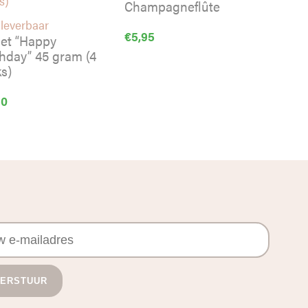
Champagneflûte
 leverbaar
€
5,95
let “Happy
thday” 45 gram (4
s)
50