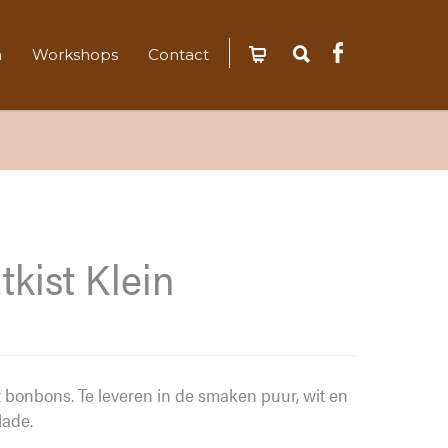
n
Workshops
Contact
tkist Klein
 bonbons. Te leveren in de smaken puur, wit en
ade.