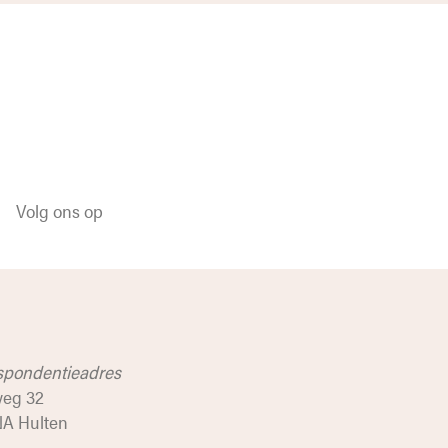
Volg ons op
spondentieadres
weg 32
NA Hulten