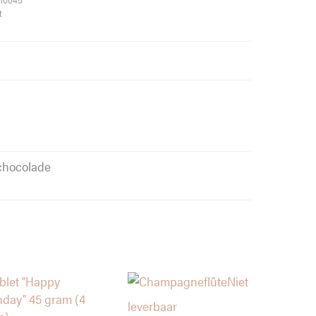
t
 chocolade
Niet
leverbaar