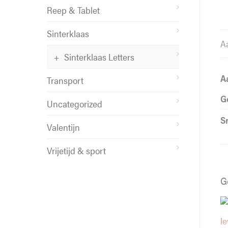
Reep & Tablet
Sinterklaas
A
Sinterklaas Letters
A
Transport
G
Uncategorized
S
Valentijn
Vrijetijd & sport
G
l