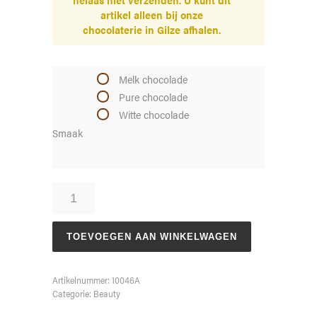
artikel alleen bij onze
chocolaterie in Gilze afhalen.
Melk chocolade
Pure chocolade
Witte chocolade
Smaak
Schoen,
Pump
(gevuld)
aantal
TOEVOEGEN AAN WINKELWAGEN
Artikelnummer:
10046A
Categorie:
Beauty