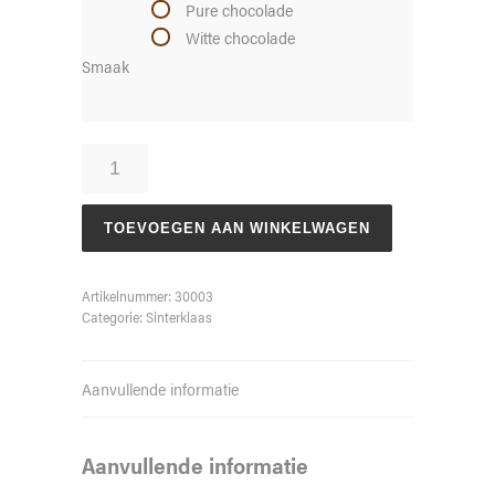
Pure chocolade
Witte chocolade
Smaak
Klompje
gevuld
aantal
TOEVOEGEN AAN WINKELWAGEN
Artikelnummer:
30003
Categorie:
Sinterklaas
Aanvullende informatie
Aanvullende informatie