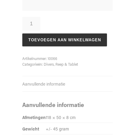
Tablet
"Best
Dad
Ever"
TOEVOEGEN AAN WINKELWAGEN
45
gram
(4
Artikelnummer:
10066
stuks)
Categorieën:
Divers
,
Reep & Tablet
aantal
Aanvullende informatie
Aanvullende informatie
Afmetingen
118 × 50 × 8 cm
Gewicht
+/- 45 gram