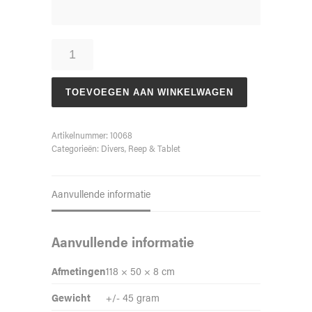
Tablet
"Happy
New
Year"
TOEVOEGEN AAN WINKELWAGEN
45
gram
(4
Artikelnummer:
10068
stuks)
Categorieën:
Divers
,
Reep & Tablet
aantal
Aanvullende informatie
Aanvullende informatie
Afmetingen
118 × 50 × 8 cm
Gewicht
+/- 45 gram