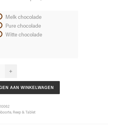
Melk chocolade
Pure chocolade
Witte chocolade
+
GEN AAN WINKELWAGEN
10062
boorte
,
Reep & Tablet