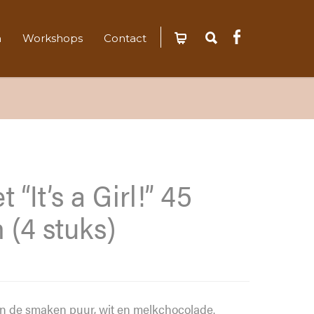
n
Workshops
Contact
t “It’s a Girl!” 45
 (4 stuks)
 in de smaken puur, wit en melkchocolade.