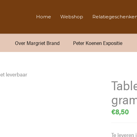
Home
Webshop
Relatiegeschenke
Over Margriet Brand
Peter Koenen Expositie
et leverbaar
Table
gram
€
8,50
Te leveren