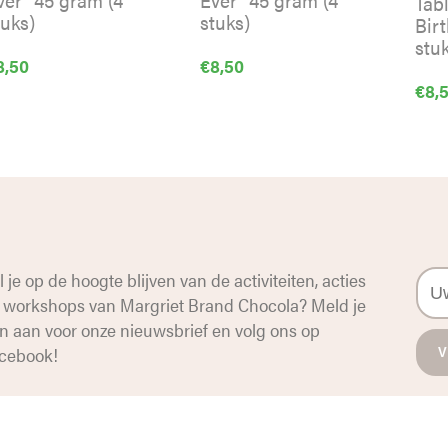
Tab
tuks)
stuks)
Bir
stuk
8,50
€
8,50
€
8,
l je op de hoogte blijven van de activiteiten, acties
 workshops van Margriet Brand Chocola? Meld je
n aan voor onze nieuwsbrief en volg ons op
cebook
!