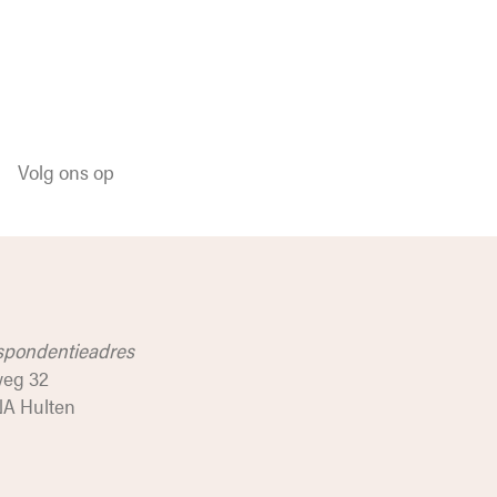
Volg ons op
spondentieadres
weg 32
NA Hulten