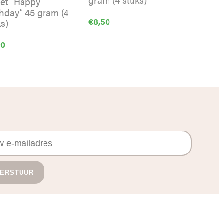
let “Happy
thday” 45 gram (4
€
8,50
s)
50