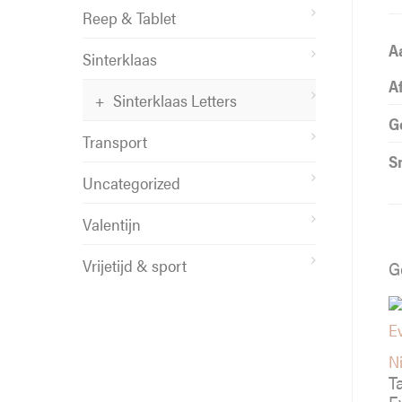
Reep & Tablet
A
Sinterklaas
A
Sinterklaas Letters
G
Transport
S
Uncategorized
Valentijn
Vrijetijd & sport
G
Ni
T
E