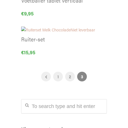
Voetballer tablet verticaal
€
9,95
Niet leverbaar
Ruiter-set
€
15,95
1
2
3